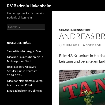
Suchen
RV Badenia Linkenheim
Zum
Homepage des Radfahrvereins
Badenia Linkenheim
Inhalt
springen
Suchen
nach:
STRASSENRENNSPORT
ANDREAS B
NEUESTE BEITRÄGE
9. JUNI 2022
BORIS ROTH
Simon Köhnlein siegt in Bann
Beim 42. Kriterium in Holzh
Nico und Laurens Köhnlein in
Leistung und belegte am End
Mehlingen am Start
Radklassiker und BaWü-
Schüler-Cup in Reute am
26.07.2026
Nico Köhnlein siegt souverän
beim Bacchus-Pokal
Einzelzeitfahren in Göllheim