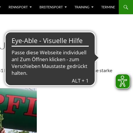
RENNSPORT
BREITENSPORT
TRAINING
TERMINE
IUM
41 km. Bei dem rasanten Rennen zeigte Ande eine starke