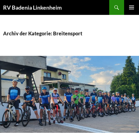
Zum
Suchen
RV Badenia Linkenheim
Inhalt
PRIMÄR
springen
MENÜ
Archiv der Kategorie: Breitensport