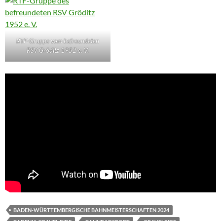
RTF-Gruppe vom befreundeten
RSV Gröditz 1952 e. V.
BADEN-WÜRTTEMBERGISCHE BAHNMEISTERSCHAFTEN 2024