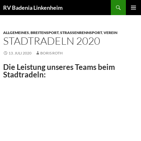
Zum
Suchen
RV Badenia Linkenheim
Inhalt
PRIMÄR
springen
MENÜ
ALLGEMEINES
,
BREITENSPORT
,
STRASSENRENNSPORT
,
VEREIN
STADTRADELN 2020
13. JULI 2020
BORIS ROTH
Die Leistung unseres Teams beim
Stadtradeln: