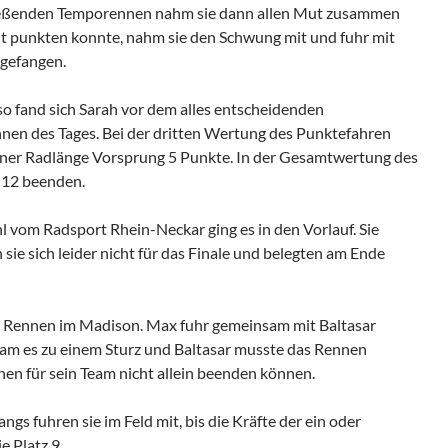
chließenden Temporennen nahm sie dann allen Mut zusammen
icht punkten konnte, nahm sie den Schwung mit und fuhr mit
bgefangen.
so fand sich Sarah vor dem alles entscheidenden
nnen des Tages. Bei der dritten Wertung des Punktefahren
 einer Radlänge Vorsprung 5 Punkte. In der Gesamtwertung des
 12 beenden.
 vom Radsport Rhein-Neckar ging es in den Vorlauf. Sie
 sie sich leider nicht für das Finale und belegten am Ende
re Rennen im Madison. Max fuhr gemeinsam mit Baltasar
 kam es zu einem Sturz und Baltasar musste das Rennen
en für sein Team nicht allein beenden können.
ngs fuhren sie im Feld mit, bis die Kräfte der ein oder
 Platz 9.