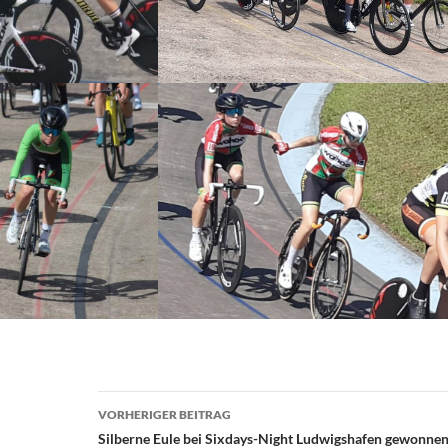
Beitragsnavigation
VORHERIGER BEITRAG
Silberne Eule bei Sixdays-Night Ludwigshafen gewonne