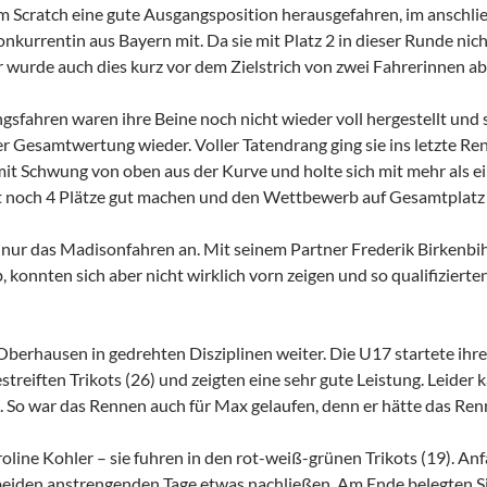
8 im Scratch eine gute Ausgangsposition herausgefahren, im ans
onkurrentin aus Bayern mit. Da sie mit Platz 2 in dieser Runde n
r wurde auch dies kurz vor dem Zielstrich von zwei Fahrerinnen a
sfahren waren ihre Beine noch nicht wieder voll hergestellt und 
r Gesamtwertung wieder. Voller Tatendrang ging sie ins letzte Re
r mit Schwung von oben aus der Kurve und holte sich mit mehr als
noch 4 Plätze gut machen und den Wettbewerb auf Gesamtplatz
nur das Madisonfahren an. Mit seinem Partner Frederik Birkenbihl
, konnten sich aber nicht wirklich vorn zeigen und so qualifizierten
Oberhausen in gedrehten Disziplinen weiter. Die U17 startete ih
treiften Trikots (26) und zeigten eine sehr gute Leistung. Leider
 So war das Rennen auch für Max gelaufen, denn er hätte das Renn
oline Kohler – sie fuhren in den rot-weiß-grünen Trikots (19). Anfa
beiden anstrengenden Tage etwas nachließen. Am Ende belegten Sie