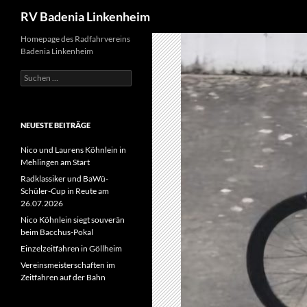
Suchen
RV Badenia Linkenheim
Zum
Homepage des Radfahrvereins
Badenia Linkenheim
Inhalt
springen
Suchen
nach:
NEUESTE BEITRÄGE
Nico und Laurens Köhnlein in
Mehlingen am Start
Radklassiker und BaWü-
Schüler-Cup in Reute am
26.07.2026
Nico Köhnlein siegt souverän
beim Bacchus-Pokal
Einzelzeitfahren in Göllheim
Vereinsmeisterschaften im
Zeitfahren auf der Bahn