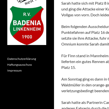
Sarah hatte sich mit Platz 
und ging die Attacke einer K
Vollgas von vorn. Doch leide
Beim folgenden Ausscheidung
Punktefahren auf Platz 16 de
setzte sie ihre Attacke, fuh
Omnium konnte Sarah damit 
Für Finn stand in Mannheim 
Datenschutzerklärung
lieferten ein gutes Rennen ab
Haftungsausschuss
Platz 15.
Impressum
Am Sonntag ging es dann in 
Waldmüller in den orange-ges
verletzungsbedingt beenden.
Sarah hatte als Partnerin Car
anderen Fahrerin durch die 