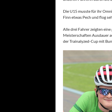
Die U15 musste für ihr Omn
Finn etwas Pech und flog seh
Alle drei Fahrer zeigten ei
Meisterschaften Ausdauer au
der Trainalyzed-Cup mit Bun