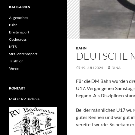
KATEGORIEN
Allgemeines
Bahn
Breitensport
Cyclocross
MTB
BAHN
DEUTSCHE M
Straßenrennsport
Triathlon
19. JULI 2024
DINA
Verein
Für die DM Bahn wurden dre
U17. Vergangenen Samstag s
KONTAKT
begann. Als Disziplinen sta
Mail an RV Badenia
Bei der männlichen U17 wurd
gutes Rennen und war gut im 
vereitelt wurde. So bekam er