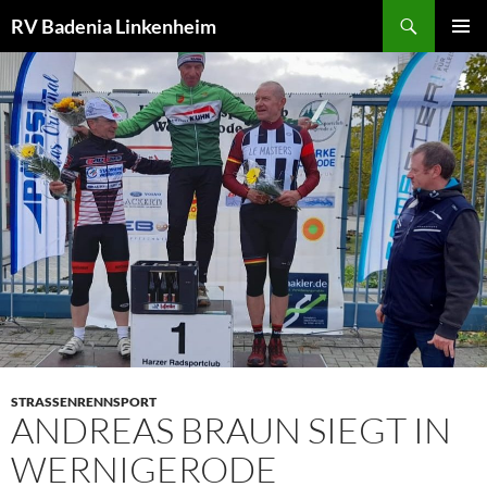
Zum
Suchen
RV Badenia Linkenheim
Inhalt
PRIMÄR
springen
MENÜ
STRASSENRENNSPORT
ANDREAS BRAUN SIEGT IN
WERNIGERODE