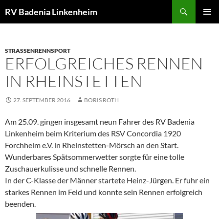
Zum
Suchen
RV Badenia Linkenheim
Inhalt
PRIMÄR
springen
MENÜ
STRASSENRENNSPORT
ERFOLGREICHES RENNEN
IN RHEINSTETTEN
27. SEPTEMBER 2016
BORIS ROTH
Am 25.09. gingen insgesamt neun Fahrer des RV Badenia
Linkenheim beim Kriterium des RSV Concordia 1920
Forchheim e.V. in Rheinstetten-Mörsch an den Start.
Wunderbares Spätsommerwetter sorgte für eine tolle
Zuschauerkulisse und schnelle Rennen.
In der C-Klasse der Männer startete Heinz-Jürgen. Er fuhr ein
starkes Rennen im Feld und konnte sein Rennen erfolgreich
beenden.