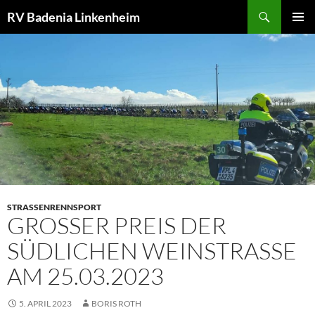
Zum
Suchen
RV Badenia Linkenheim
Inhalt
PRIMÄR
springen
MENÜ
STRASSENRENNSPORT
GROSSER PREIS DER S
ÜDLICHEN WEINSTRASSE AM
25.03.2023
5. APRIL 2023
BORIS ROTH