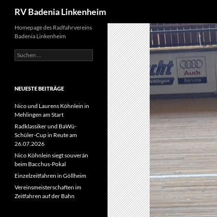
Suchen
RV Badenia Linkenheim
Zum
Homepage des Radfahrvereins
Badenia Linkenheim
Inhalt
springen
Suchen
nach:
NEUESTE BEITRÄGE
Nico und Laurens Köhnlein in
Mehlingen am Start
Radklassiker und BaWü-
Schüler-Cup in Reute am
26.07.2026
Nico Köhnlein siegt souverän
beim Bacchus-Pokal
Einzelzeitfahren in Göllheim
Vereinsmeisterschaften im
Zeitfahren auf der Bahn