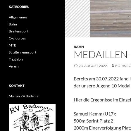
KATEGORIEN
Allgemeines
Bahn
Breitensport
Cyclocross
MTB
BAHN
MEDAILLEN-
Straßenrennsport
Triathlon
23. AUGUST 2022
BORIS R
Verein
Bereits am 30.07.2022 fand 
der unsere Jugend 10 Medaill
KONTAKT
Mail an RV Badenia
Hier die Ergebnisse im Einzel
Samuel Kemm (U17):
500m Sprint Platz 2
2000m Einerverfolgung Plat