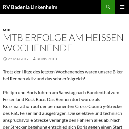
Zum
Suchen
RV Badenia Linkenheim
Inhalt
PRIMÄR
springen
MENÜ
MTB
MTB ERFOLGE AM HEISSEN W
OCHENENDE
29. MAI 2017
BORIS ROTH
Trotz der Hitze des letzten Wochenendes waren unsere Biker
bei Rennen aktiv und das sehr erfolgreich!
Philipp und Boris fuhren am Samstag nach Bundenthal zum
Felsenland Rock Race. Das Rennen dort wurde als
Kurzmarathon auf der permanenten Cross-Country-Strecke
des RSC Felsenland ausgetragen. Die selektive und technisch
anspruchsvolle Strecke verlangte den Fahrern alles ab. Nach
der Streckenbegehung entschied sich Boris gegen einen Start