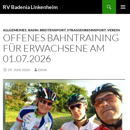
Zum
Suchen
RV Badenia Linkenheim
Inhalt
PRIMÄR
springen
MENÜ
ALLGEMEINES
,
BAHN
,
BREITENSPORT
,
STRASSENRENNSPORT
,
VEREIN
OFFENES BAHNTRAINING
FÜR ERWACHSENE AM
01.07.2026
29. JUNI 2026
DINA