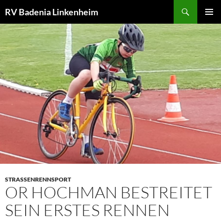
Zum
Suchen
RV Badenia Linkenheim
Inhalt
PRIMÄR
springen
MENÜ
STRASSENRENNSPORT
OR HOCHMAN BESTREITET
SEIN ERSTES RENNEN