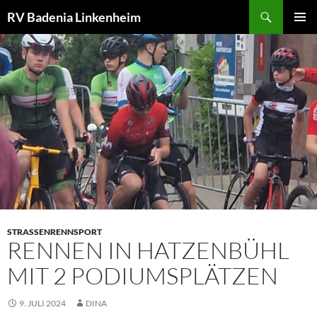
Zum
Suchen
RV Badenia Linkenheim
Inhalt
PRIMÄR
springen
MENÜ
STRASSENRENNSPORT
RENNEN IN HATZENBÜHL
MIT 2 PODIUMSPLÄTZEN
9. JULI 2024
DINA