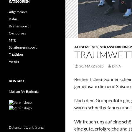
KATEGORIEN
Allgemeines
Bahn
Breitensport
Cyclocross
MTB
ALLGEMEINES
,
STRASSENRENNSP
Straßenrennsport
TRAUMWETT
Triathlon
Verein
20. MÄRZ 2025
DINA
Bei herrlichem Sonnenschein
KONTAKT
gemeinsam die neue Saison e
Mail an RV Badenia
Nach dem Gruppenfoto ging
waren schnell gefahren und 
Wir freuen uns auf eine schö
Datenschutzerklärung
eine gute, erfolgreiche und s