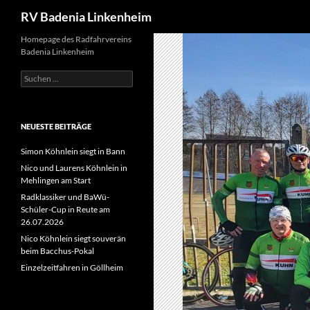
Suchen
RV Badenia Linkenheim
Zum
Homepage des Radfahrvereins
Badenia Linkenheim
Inhalt
springen
Suchen
nach:
NEUESTE BEITRÄGE
Simon Köhnlein siegt in Bann
Nico und Laurens Köhnlein in
Mehlingen am Start
Radklassiker und BaWü-
Schüler-Cup in Reute am
26.07.2026
Nico Köhnlein siegt souverän
beim Bacchus-Pokal
Einzelzeitfahren in Göllheim