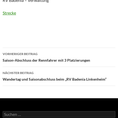
RV Badenia – Verwaltung
Strecke
Beitragsnavigation
VORHERIGER BEITRAG
Saison-Abschluss der Rennfahrer mit 3 Platzierungen
NÄCHSTER BEITRAG
Wandertag und Saisonabschluss beim „RV Badenia Linkenheim“
Suchen
nach: