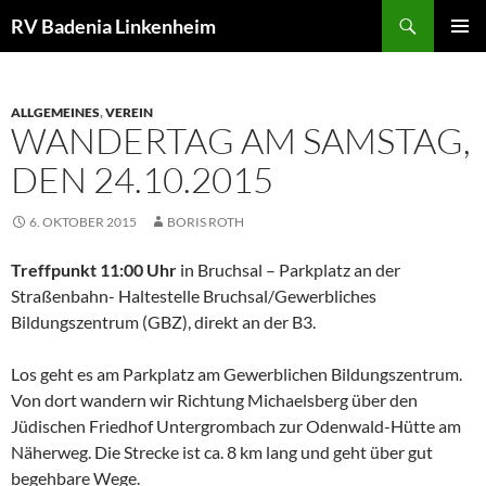
Zum
Suchen
RV Badenia Linkenheim
Inhalt
PRIMÄR
springen
MENÜ
ALLGEMEINES
,
VEREIN
WANDERTAG AM SAMSTAG,
DEN 24.10.2015
6. OKTOBER 2015
BORIS ROTH
Treffpunkt 11:00 Uhr
in Bruchsal – Parkplatz an der
Straßenbahn- Haltestelle Bruchsal/Gewerbliches
Bildungszentrum (GBZ), direkt an der B3.
Los geht es am Parkplatz am Gewerblichen Bildungszentrum.
Von dort wandern wir Richtung Michaelsberg über den
Jüdischen Friedhof Untergrombach zur Odenwald-Hütte am
Näherweg. Die Strecke ist ca. 8 km lang und geht über gut
begehbare Wege.