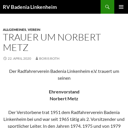
Zum
Suchen
RV Badenia Linkenheim
Inhalt
PRIMÄR
springen
MENÜ
ALLGEMEINES
,
VEREIN
TRAUER UM NORBERT
METZ
22. APRIL 2020
BORIS ROTH
Der Radfahrerverein Badenia Linkenheim e.V. trauert um
seinen
Ehrenvorstand
Norbert Metz
Der Verstorbene trat 1951 dem Radfahrerverein Badenia
Linkenheim bei und war seit 1965 tätig als 2. Vorsitzender und
sportlicher Leiter. In den Jahren 1974, 1975 und von 1979