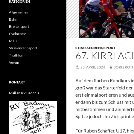
KATEGORIEN
Allgemeines
Bahn
Breitensport
Cyclocross
MTB
STRASSENRENNSPORT
Straßenrennsport
67. KIRRLA
Triathlon
Verein
23. APRIL 2024
BORIS ROT
Auf dem flachen Rundkurs im
KONTAKT
groß war das Starterfeld der
Mail an RV Badenia
erst einmal sortieren und au
er dann bis zum Schluss mit u
mitbestimmen und animierte 
Spitze jedoch. Im Zielsprint 
Für Ruben Schaffer, U17, hi