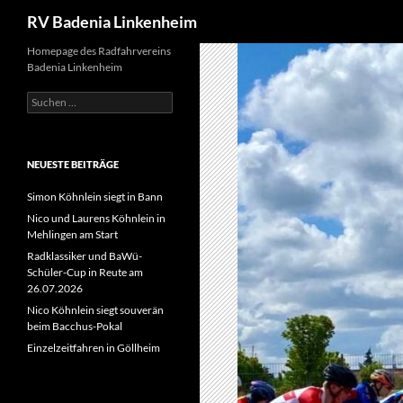
Suchen
RV Badenia Linkenheim
Zum
Homepage des Radfahrvereins
Badenia Linkenheim
Inhalt
springen
Suchen
nach:
NEUESTE BEITRÄGE
Simon Köhnlein siegt in Bann
Nico und Laurens Köhnlein in
Mehlingen am Start
Radklassiker und BaWü-
Schüler-Cup in Reute am
26.07.2026
Nico Köhnlein siegt souverän
beim Bacchus-Pokal
Einzelzeitfahren in Göllheim