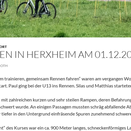
ORT
N IN HERXHEIM AM 01.12.2
ROTH
 trainieren, gemeinsam Rennen fahren“ waren am vergangen Woc
art. Paul ging bei der U13 ins Rennen. Silas und Matthias starte
 mit zahlreichen kurzen und sehr steilen Rampen, deren Befahrun
rschwert wurde. An einigen Passagen mussten schräg abfallende A
 tiefer in den Untergrund einfräsende Spuren zunehmend schwerer
ht“ des Kurses war ein ca. 900 Meter langes, schneckenförmiges L