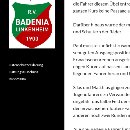
die Fahrer diesem Übel entr
ganzen Kurs keine Passage a
Darüber hinaus wurde der m
und Schultern der Räder.
Paul musste zunächst zusamm
sehr guten Ausgangsposition
Erwachsenenrennen ausgetrag
Datenschutzerklärung
engen Kurve auf nassem Laub 
Haftungsausschuss
liegenden Fahrer heran und k
Impressum
Silas und Matthias gingen z
Jugendfahrern zu Verwunderun
ungefähr das halbe Feld der 
den erwachsenen Topten-Fahr
anderen noch zwei Runden meh
Alle drei Badenia Fahrer (un