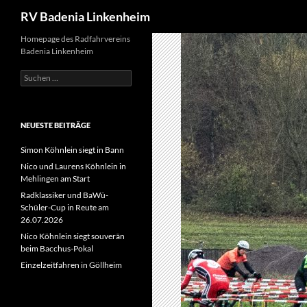
Suchen
RV Badenia Linkenheim
Zum
Homepage des Radfahrvereins
Badenia Linkenheim
Inhalt
springen
Suchen
nach:
NEUESTE BEITRÄGE
Simon Köhnlein siegt in Bann
Nico und Laurens Köhnlein in
Mehlingen am Start
Radklassiker und BaWü-
Schüler-Cup in Reute am
26.07.2026
Nico Köhnlein siegt souverän
beim Bacchus-Pokal
Einzelzeitfahren in Göllheim