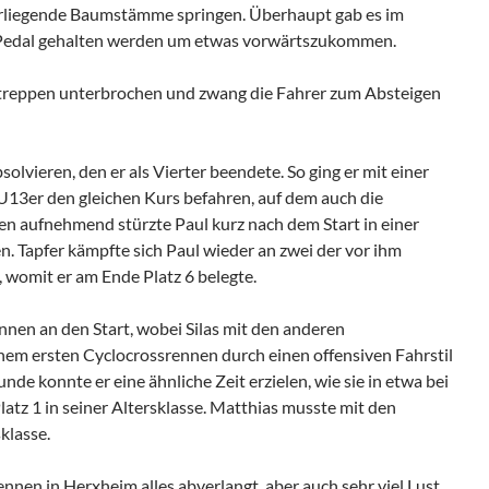
uerliegende Baumstämme springen. Überhaupt gab es im
em Pedal gehalten werden um etwas vorwärtszukommen.
treppen unterbrochen und zwang die Fahrer zum Absteigen
vieren, den er als Vierter beendete. So ging er mit einer
U13er den gleichen Kurs befahren, auf dem auch die
en aufnehmend stürzte Paul kurz nach dem Start in einer
n. Tapfer kämpfte sich Paul wieder an zwei der vor ihm
, womit er am Ende Platz 6 belegte.
nen an den Start, wobei Silas mit den anderen
inem ersten Cyclocrossrennen durch einen offensiven Fahrstil
de konnte er eine ähnliche Zeit erzielen, wie sie in etwa bei
tz 1 in seiner Altersklasse. Matthias musste mit den
klasse.
ennen in Herxheim alles abverlangt, aber auch sehr viel Lust