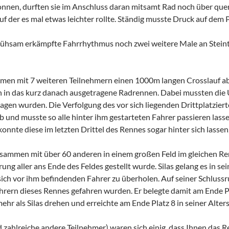
onnen, durften sie im Anschluss daran mitsamt Rad noch über q
uf der es mal etwas leichter rollte. Ständig musste Druck auf d
ühsam erkämpfte Fahrrhythmus noch zwei weitere Male an Stein
en mit 7 weiteren Teilnehmern einen 1000m langen Crosslauf absol
 in das kurz danach ausgetragene Radrennen. Dabei mussten die 
en wurden. Die Verfolgung des vor sich liegenden Drittplatziert
und musste so alle hinter ihm gestarteten Fahrer passieren lasse
onnte diese im letzten Drittel des Rennes sogar hinter sich lassen
usammen mit über 60 anderen in einem großen Feld im gleichen Ren
g aller ans Ende des Feldes gestellt wurde. Silas gelang es in se
sich vor ihm befindenden Fahrer zu überholen. Auf seiner Schlussrun
ern dieses Rennes gefahren wurden. Er belegte damit am Ende Pla
r als Silas drehen und erreichte am Ende Platz 8 in seiner Alters
d zahlreiche andere Teilnehmer) waren sich einig, dass Ihnen das R