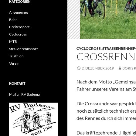
KATEGORIEN
Allgemeines
Bahn
Breitensport
Cyclocross
MTB
CYCLOCROSS
,
STRASSENRENNSP
Straßenrennsport
CROSSRENNE
Triathlon
Verein
2. DEZEMBER 2019
BORIS 
Nach dem Motto „Gemeinsam
KONTAKT
Fahrer unseres Vereins am St
Mail an RV Badenia
Die Crossrunde war gespickt
noch zusätzlich technisch e
des Rennes durch sich immer
Das kräftezehrende „Highlig