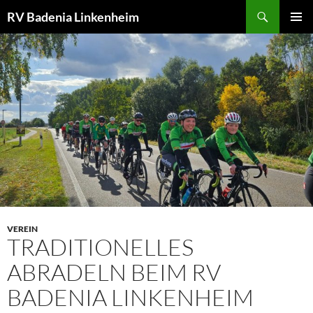
Zum
Suchen
RV Badenia Linkenheim
Inhalt
PRIMÄR
springen
MENÜ
VEREIN
TRADITIONELLES
ABRADELN BEIM RV
BADENIA LINKENHEIM