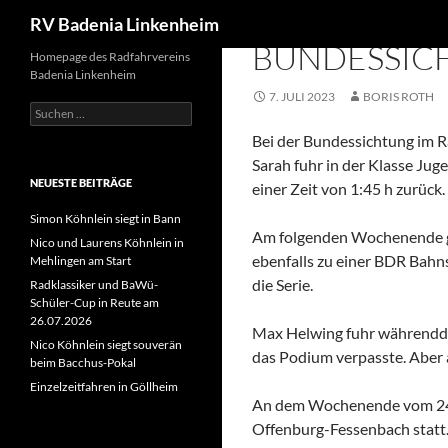
Suchen
RV Badenia Linkenheim
BAHN
,
STRASSENRENNSPORT
BUNDESSICH
Zum
Homepage des Radfahrvereins
Badenia Linkenheim
Inhalt
7. JULI 2023
BORIS ROTH
springen
Suchen
nach:
Bei der Bundessichtung im 
Sarah fuhr in der Klasse Jug
NEUESTE BEITRÄGE
einer Zeit von 1:45 h zurück.
Simon Köhnlein siegt in Bann
Am folgenden Wochenende g
Nico und Laurens Köhnlein in
ebenfalls zu einer BDR Bahn
Mehlingen am Start
die Serie.
Radklassiker und BaWü-
Schüler-Cup in Reute am
26.07.2026
Max Helwing fuhr währendde
Nico Köhnlein siegt souverän
das Podium verpasste. Aber au
beim Bacchus-Pokal
Einzelzeitfahren in Göllheim
An dem Wochenende vom 24.
Offenburg-Fessenbach statt