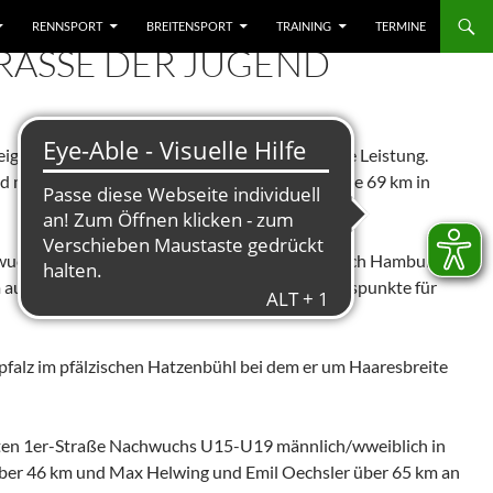
RENNSPORT
BREITENSPORT
TRAINING
TERMINE
ASSE DER JUGEND
igten Sarah Kemm und Emil Oechsler eine gute Leistung.
d männlich U17 auf Platz 53. Der Sieger legte die 69 km in
wuchs-Cup powered by wahoo auf der Bahn nach Hamburg
auf Platz 14 und sammelten wichtige Sichtungspunkte für
alz im pfälzischen Hatzenbühl bei dem er um Haaresbreite
ten 1er-Straße Nachwuchs U15-U19 männlich/wweiblich in
über 46 km und Max Helwing und Emil Oechsler über 65 km an