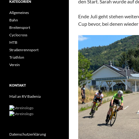
den Start. Sarah wurde auf d
KATEGORIEN
Allgemeines
Ende Juli geht stehen weit
Bahn
Cup bevor, bei denen wieder 
Breitensport
Cyclocross
MTB
Straßenrennsport
Triathlon
Verein
KONTAKT
Mail an RV Badenia
Datenschutzerklärung