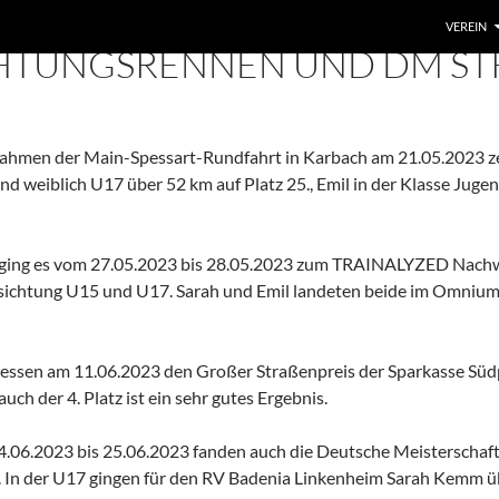
VEREIN
TUNGSRENNEN UND DM STR
Rahmen der Main-Spessart-Rundfahrt in Karbach am 21.05.2023 ze
end weiblich U17 über 52 km auf Platz 25., Emil in der Klasse Jugen
ing es vom 27.05.2023 bis 28.05.2023 zum TRAINALYZED Nach
sichtung U15 und U17. Sarah und Emil landeten beide im Omnium 
ssen am 11.06.2023 den Großer Straßenpreis der Sparkasse Südpf
ch der 4. Platz ist ein sehr gutes Ergebnis.
06.2023 bis 25.06.2023 fanden auch die Deutsche Meisterschaf
. In der U17 gingen für den RV Badenia Linkenheim Sarah Kemm 