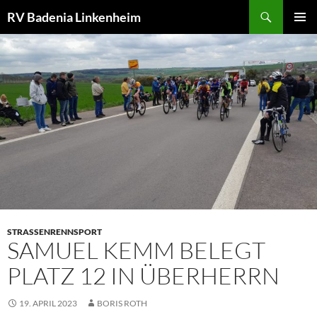
Zum
Suchen
RV Badenia Linkenheim
Inhalt
PRIMÄR
springen
MENÜ
STRASSENRENNSPORT
SAMUEL KEMM BELEGT
PLATZ 12 IN ÜBERHERRN
19. APRIL 2023
BORIS ROTH