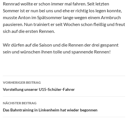
Rennrad wollte er schon immer mal fahren. Seit letzten
Sommer ist er nun bei uns und ehe er richtig los legen konnte,
musste Anton im Spätsommer lange wegen einem Armbruch
pausieren. Nun trainiert er seit Wochen schon fleißig und freut
sich auf die ersten Rennen.
Wir dürfen auf die Saison und die Rennen der drei gespannt
sein und wünschen ihnen tolle und spannende Rennen!
Beitragsnavigation
VORHERIGER BEITRAG
Vorstellung unserer U15-Schüler-Fahrer
NÄCHSTER BEITRAG
Das Bahntraining in Linkenheim hat wieder begonnen