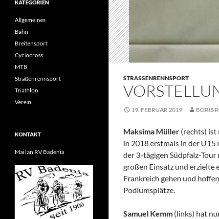
KATEGORIEN
Allgemeines
Bahn
Breitensport
Cyclocross
MTB
STRASSENRENNSPORT
Straßenrennsport
VORSTELLU
Triathlon
Verein
19. FEBRUAR 2019
BORIS 
Maksima Müller
(rechts) is
KONTAKT
in 2018 erstmals in der U15 
Mail an RV Badenia
der 3-tägigen Südpfalz-Tour 
großen Einsatz und erzielte
Frankreich gehen und hoffent
Podiumsplätze.
Samuel Kemm
(links) hat nu