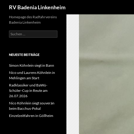
Suchen
RV Badenia Linkenheim
Zum
Homepage des Radfahrvereins
Badenia Linkenheim
Inhalt
springen
Suchen
nach:
NEUESTE BEITRÄGE
Simon Köhnlein siegt in Bann
Nico und Laurens Köhnlein in
Mehlingen am Start
Radklassiker und BaWü-
Schüler-Cup in Reute am
26.07.2026
Nico Köhnlein siegt souverän
beim Bacchus-Pokal
Einzelzeitfahren in Göllheim