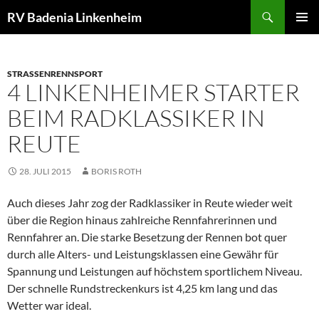
Zum
Suchen
RV Badenia Linkenheim
Inhalt
PRIMÄR
springen
MENÜ
STRASSENRENNSPORT
4 LINKENHEIMER STARTER
BEIM RADKLASSIKER IN
REUTE
28. JULI 2015
BORIS ROTH
Auch dieses Jahr zog der Radklassiker in Reute wieder weit
über die Region hinaus zahlreiche Rennfahrerinnen und
Rennfahrer an. Die starke Besetzung der Rennen bot quer
durch alle Alters- und Leistungsklassen eine Gewähr für
Spannung und Leistungen auf höchstem sportlichem Niveau.
Der schnelle Rundstreckenkurs ist 4,25 km lang und das
Wetter war ideal.